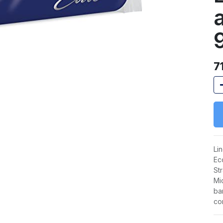
7
Lin
Ec
St
Mi
ba
co