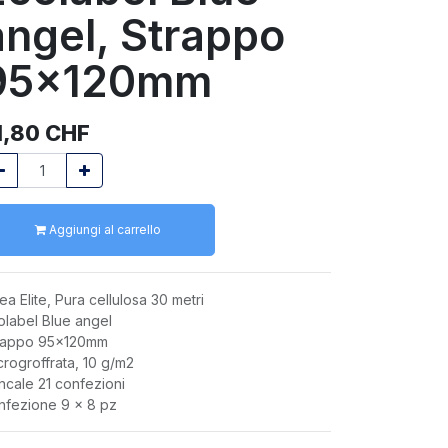
angel, Strappo
95x120mm
1,80
CHF
Aggiungi al carrello
ea Elite, Pura cellulosa 30 metri
olabel Blue angel
rappo 95x120mm
crogroffrata, 10 g/m2
ncale 21 confezioni
nfezione 9 x 8 pz