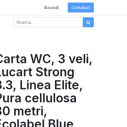
Accedi
Contattaci
Carta WC, 3 veli,
Lucart Strong
.3, Linea Elite,
Pura cellulosa
30 metri,
Ecolabel Blue