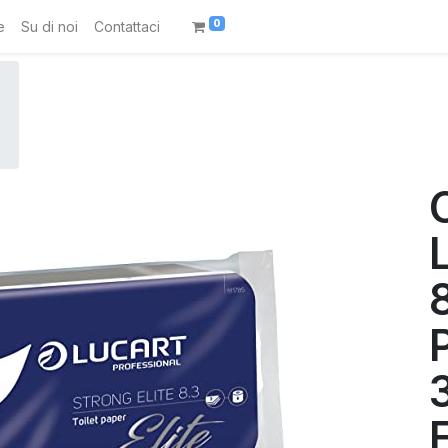
0
e
Su di noi
Contattaci
8